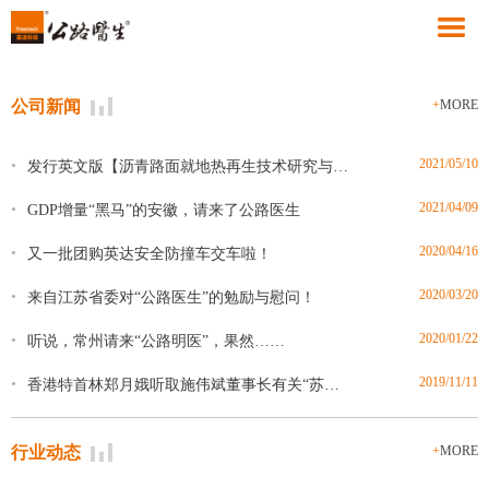
公司新闻
+
MORE
2021/05/10
•
发行英文版【沥青路面就地热再生技术研究与应用】
2021/04/09
•
GDP增量“黑马”的安徽，请来了公路医生
2020/04/16
•
又一批团购英达安全防撞车交车啦！
2020/03/20
•
来自江苏省委对“公路医生”的勉励与慰问！
2020/01/22
•
听说，常州请来“公路明医”，果然……
2019/11/11
•
香港特首林郑月娥听取施伟斌董事长有关“苏港融合发展”的意见和...
行业动态
+
MORE