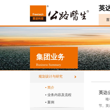
英
首
集团业务
Business Summary
规划设计与研究
▪ 简介
英达
▪ 业务内容及流程
唯有对
▪ 案例
节。英