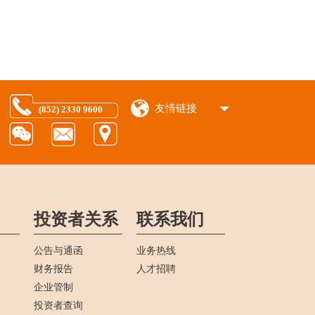
友情链接
(852) 2330 9600
投资者关系
联系我们
公告与通函
业务热线
财务报告
人才招聘
企业管制
投资者查询