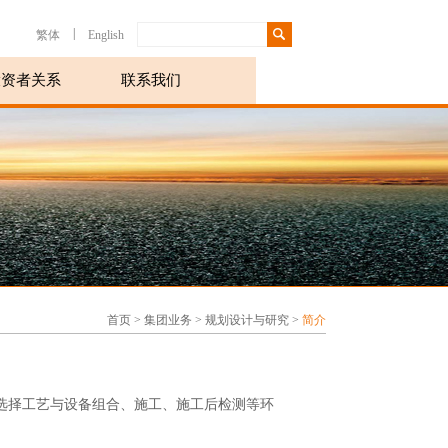
|
繁体
English
投资者关系
联系我们
首页
>
集团业务
>
规划设计与研究
>
简介
选择工艺与设备组合、施工、施工后检测等环
。