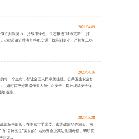
2021/04/09
一直在默默努力，持续用绿色、生态推进“城市更新”，打
新中，安徽道路管理者坚持把交通干扰降到更小、严控施工扬
2020/04/16
抢救的每一个生命，都让全国人民牵肠挂肚。公共卫生安全如
 2、如何保护好道路作业人员生命安全，提升现场安全保
道路...
2020/03/20
统战部杨岳部长，在南京市委常委、市统战部华静部长、南
有“公路医生”美誉的知名港资企业英达集团考察、调研疫
龙...