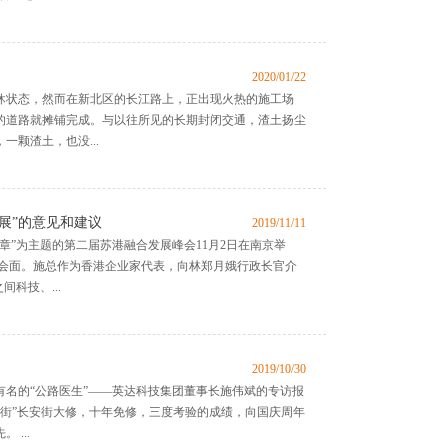
2020/01/22
冬休状态，然而在新北区的长江路上，正出现火热的施工场
的道路就摊铺完成。与以往所见的长期封闭交通，渣土扬尘
颗渣土，也没...
展”的意见和建议
2019/11/11
章”为主题的第二届苏港融合发展峰会11月2日在南京举
商会面。施总作为香港企业家代表，向林郑月娥行政长官介
科技、...
2019/10/30
名的“公路医生”——英达科技集团董事长施伟斌的专访报
第一街”长安街大修，十年免修，三度考验的成绩，向国庆周年
...