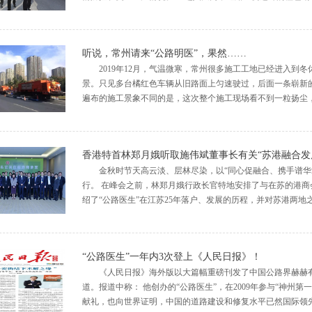
听说，常州请来“公路明医”，果然……
2019年12月，气温微寒，常州很多施工工地已经进入到
景。只见多台橘红色车辆从旧路面上匀速驶过，后面一条崭新
遍布的施工景象不同的是，这次整个施工现场看不到一粒扬尘，一
香港特首林郑月娥听取施伟斌董事长有关“苏港融合发
金秋时节天高云淡、层林尽染，以“同心促融合、携手谱华
行。 在峰会之前，林郑月娥行政长官特地安排了与在苏的港
绍了“公路医生”在江苏25年落户、发展的历程，并对苏港两地之间
“公路医生”一年内3次登上《人民日报》！
《人民日报》海外版以大篇幅重磅刊发了中国公路界赫赫有
道。报道中称： 他创办的“公路医生”，在2009年参与“神州
献礼，也向世界证明，中国的道路建设和修复水平已然国际领先。 