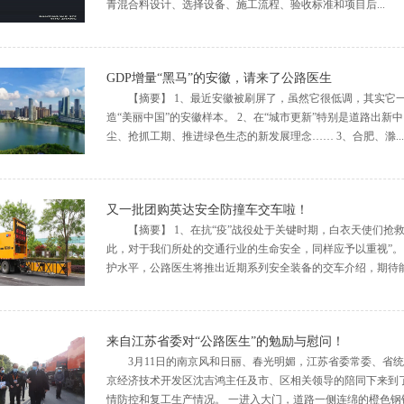
青混合料设计、选择设备、施工流程、验收标准和项目后...
GDP增量“黑马”的安徽，请来了公路医生
【摘要】 1、最近安徽被刷屏了，虽然它很低调，其实它
造“美丽中国”的安徽样本。 2、在“城市更新”特别是道路出
尘、抢抓工期、推进绿色生态的新发展理念…… 3、合肥、滁...
又一批团购英达安全防撞车交车啦！
【摘要】 1、在抗“疫”战役处于关键时期，白衣天使们
此，对于我们所处的交通行业的生命安全，同样应予以重视”。
护水平，公路医生将推出近期系列安全装备的交车介绍，期待能给
来自江苏省委对“公路医生”的勉励与慰问！
3月11日的南京风和日丽、春光明媚，江苏省委常委、省
京经济技术开发区沈吉鸿主任及市、区相关领导的陪同下来到了
情防控和复工生产情况。 一进入大门，道路一侧连绵的橙色钢铁巨