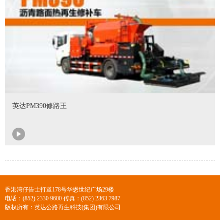
英达PM390修路王
香港湾仔告士打道178号华懋世纪广场29楼
电话：(852) 2330 9600 传真：(852) 2363 7987
版权所有：英达公路再生科技(集团)有限公司