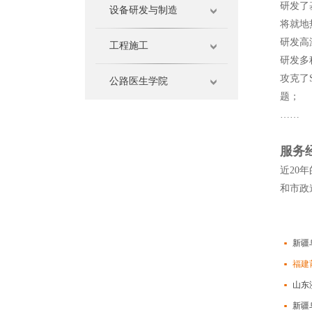
研发了
设备研发与制造
将就地
研发高
工程施工
研发多
攻克了
公路医生学院
题；
……
服务
近20
和市政
新疆
福建
山东
新疆