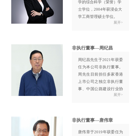
学的综合科学（荣誉）学
了卓越贡献。
士学位，2004年获浸会大
学工商管理硕士学位。
展开>
施小姐于1996年加盟英达
公司，负责集团公司财务
管理事务。施小姐于2011
年6月获委任为执行董
非执行董事—周纪昌
事，并于2021年2月调任
周纪昌先生于2021年获委
为非执行董事后辞任执行
任为本公司非执行董事。
董事职务。施小姐现任南
周先生目前担任多家香港
京市政协委员、集团公司
上市公司之独立非执行董
香港总部非执行董事，中
事、中国公路建设行业协
国内地子公司董事等。
展开>
会名誉理事长、中国人民
施小姐自进入英达以来，
政治协商会议第十一届及
致力于完善公司财务制
第十二届全国委员会委
度，倡导降低运营成本、
员。
对提高英达资本的使用效
非执行董事—唐伟章
周先生曾担任中国交通建
率，加强企业的核心竞争
唐伟章于2019年获委任为
设股份有限公司之董事会
力有着重要的贡献。