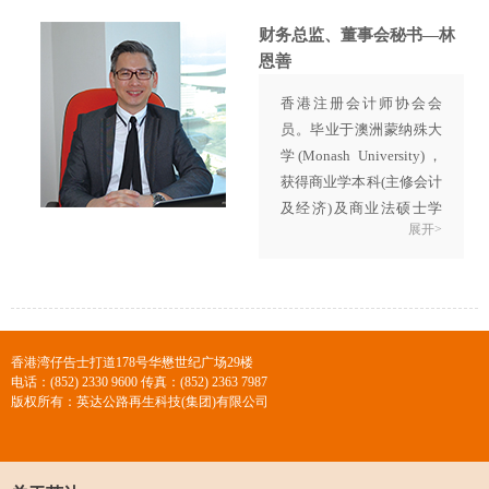
1997年加盟英达公司，历
任技术工程部经理、工程
财务总监、董事会秘书—林
机械设计院院长、副总裁
恩善
并兼施工工程事业部总经
香港注册会计师协会会
理。
员。毕业于澳洲蒙纳殊大
凭借着丰富的设备研发经
学(Monash University)，
验，他将对设备的理解融
获得商业学本科(主修会计
入进英达的沥青路面就地
及经济)及商业法硕士学
热再生施工中，使得设备
展开>
位，拥有香港与澳洲两地
在施工中发挥最优性能，
的注册会计师资格。
为优质、高效施工提供了
曾就职于
“正风会计师事
保障。
务所”、“陈叶冯会计师事
务所”等知名事务所。
香港湾仔告士打道178号华懋世纪广场29楼
2006年10月进入安永会计
电话：(852) 2330 9600 传真：(852) 2363 7987
师事务所(国际四大会计师
版权所有：英达公路再生科技(集团)有限公司
事务所之一)，担任高级审
计师及审计经理的职务。
2011年11月加入公司担任