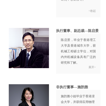
<收起
执行董事、副总裁—陈启景
陈启景，毕业于香港理工
大学及香港城市大学，获
机械工程硕士学位，对国
内外机械设备具有广泛的
研究和了解。
展开>
1999年加入英达公司，现
任英达执行董事、副总
裁。
自加盟英达以来，一直负
非执行董事—施韵雅
责公司产品技术研究及开
施韵雅小姐毕业于香港浸
发工作，为公司产品和技
会大学，并获得应用物理
术保持行业领先地位做出