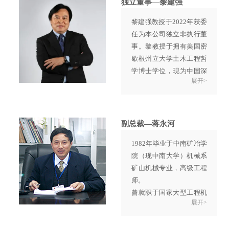
独立董事—黎建强
长及香港地方志办公室主
黎建强教授于2022年获委
任，并自2005年起担任岭
任为本公司独立非执行董
南大学香港与华南历史研
事。黎教授于拥有美国密
究部主任。刘教授亦为香
歇根州立大学土木工程哲
港立法会现任议员。
学博士学位，现为中国深
由2014年至现时，刘教授
展开>
圳大学经济学院教授及香
任多家香港上市公司独立
港大学工业及制造系统工
非执行董事。
程系荣誉教授。
黎教授于1985年至2016年
副总裁—蒋永河
任教香港城市大学，离任
1982年毕业于中南矿冶学
前职位为管理科学讲座教
院（现中南大学）机械系
授。黎教授亦曾担任中国
矿山机械专业，高级工程
湖南大学工商管理学院院
师。
长。
曾就职于国家大型工程机
由2016年至现时，黎教授
展开>
械企业，多次荣获江苏省
任多家香港上市公司非执
及南京市科技进步奖。
行董事及独立董事。