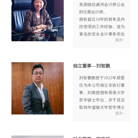
美国德拉威州会计师公会
任欧曾投资有限公司董
委员会主席。
的注册会计师。
事。曾博士先后出版了多
唐教授持有美国俄勒冈州
拥有超过18年的财务及内
部专业书籍和发表了多篇
立大学机械工程理学士学
控管理的工作经验。曾为
文章，是多家报章及杂志
位，并于美国加州大学柏
著名的安永会计事务所合
的专栏作者。
克莱分校取得机械工程硕
展开>
伙人，主要负责风险管理
曾博士曾担任股份在联交
士及博士学位。唐教授现
及提供内控管理服务。
所GEM上市的上海交大慧
为多家香港上市公司之独
2012年起，任Enzo珠宝集
谷信息产业股份有限公司
立非执行董事。
团首席财务官，主要负责
的独立非执行董事。
独立董事—刘智鹏
集团的财务、法律、人力
刘智鹏教授于2022年获委
资源及内控。
任为本公司独立非执行董
事。刘教授拥有香港大学
哲学硕士学位，并于其后
取得华盛顿大学哲学博士
展开>
学位。
刘教授现为岭南大学历史
系教授。自2009年起亦担
任香港地方志基金会秘书