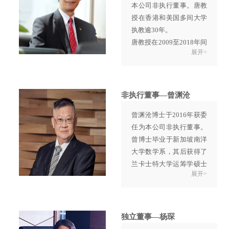
本公司非执行董事。唐教
主席；交通部第一公路勘
授在香港和美国多间大学
察设计院之技术员、工程
执教逾30年。
师、桥梁设计室副主任、
唐教授在2009至2018年间
人事处长及副院长；中国
展开>
出任香港理工大学校长及
公路桥梁建设总公司之董
美国乔治华盛顿大学工程
事会副主席、副总经理、
及应用科学学院院长。唐
董事会主席及总经理；中
教授为美国机械工程师学
国路桥（集团）总公司董
非执行董事—曾渊沧
会会士、香港工程科学院
事会主席、总裁及党委书
曾渊沧博士于2016年获委
院士及国际导热率会议资
记。
任为本公司非执行董事。
深会员。唐教授热心参与
周先生毕业于同济大学路
曾博士毕业于新加坡南洋
香港公共服务，现时为香
桥隧道建设专业。彼为一
大学数学系，其后获得了
港廉政公署社区关系市民
名高级工程师。
兰卡士特大学运筹学硕士
咨询委员会主席。自2012
展开>
学位和曼彻斯特大学管理
年起担任中国人民政治协
科学博士学位。
商会议全国委员会委员，
曾博士曾担任香港城市大
亦担任百人会会员、国际
学工商管理硕士课程主任
专业管理学会咨询顾问委
独立董事—杨琛
及管理科学系副教授，现
员会成员和香港桂冠论坛