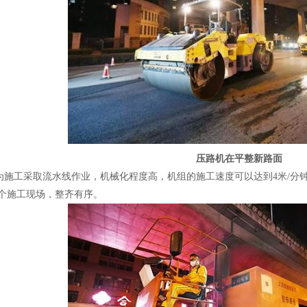
压路机在平整新路面
工采取流水线作业，机械化程度高，机组的施工速度可以达到
4
米
/
分
个施工现场，整齐有序。