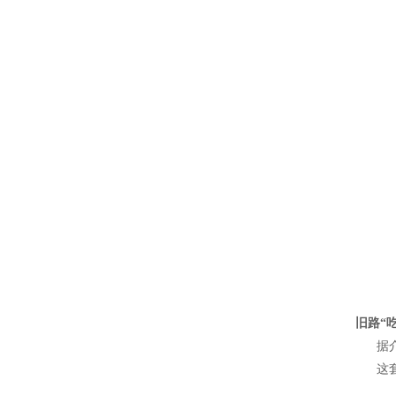
旧路“
据介绍
这套英