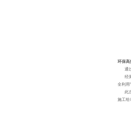
环保高
通过这
经测算
全利用
此次施
施工给