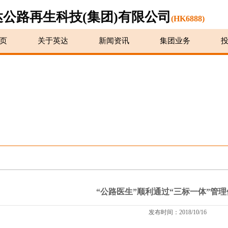
达公路再生科技(集团)有限公司
(HK6888)
页
关于英达
新闻资讯
集团业务
“公路医生”顺利通过“三标一体”管
发布时间：2018/10/16