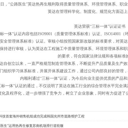
，“公路医生”英达热再生顺利取得质量管理体系、环境管理体系、职业健
英达在管理科学化、制度化、规范化方面迈上
英达荣获“三标一体”认证证书
一体”认证内容包括
ISO9001
（质量管理体系标准）认证、
ISO14001
（
安全管理体系标准）认证。审核小组按照国家新改版的标准要求，对英达
保持进行审核，认为英达在工程施工中质量管理体系、环境管理体系和职
的要求，符合国家法律法规和各项标准
自创立以来，一直严格规范制造管理体系，不断提升产品质量及生产效率
门组织学习体系标准，并展开体系建设工作，通过公司内部良好的管理，
内顺利通过“三标一体”认证，为今后向业主提供优质的产品
标一体”认证的通过，不仅说明了英达在施工行业的综合管理水平完全满
度化及程序化，进一步增强了竞争力，树立了企业形象，同时有力
促进了
科技首套海外销售机组成功完成韩国光州市道路维护工程
路医生”运用热再生修复苏南机场滑行道轮辙