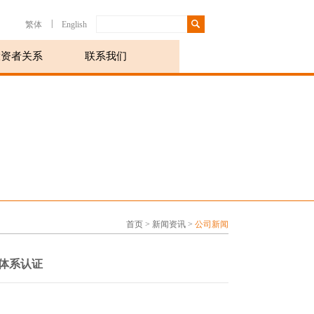
|
繁体
English
投资者关系
联系我们
首页
>
新闻资讯
>
公司新闻
理体系认证