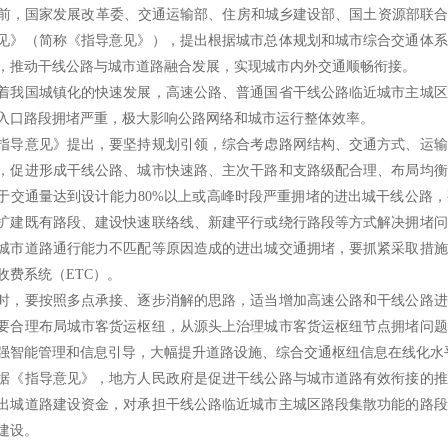
国家发展改革委、交通运输部、住房和城乡建设部、国土资源部联合
见》（简称《指导意见》），提出根据城市总体规划和城市综合交通体系
，推动干线公路与城市道路融合发展，实现城市内外交通顺畅衔接。
国城镇化的快速发展，高速公路、普通国省干线公路临近城市主城区
入口路段拥堵严重，极大影响公路网络和城市运行整体效率。
意见》提出，要坚持规划引领，综合考虑路网结构、交通方式、运输
，促进形成干线公路、城市快速路、主次干路和支路级配合理、布局均衡
于交通量达到设计能力80%以上或高峰时段严重拥堵的进出城干线公路
扩建既有路段、建设快速联络线、新建平行或绕行路段等方式解决拥堵问
城市道路通行能力不匹配等原因造成的进出城交通拥堵，要抓紧采取措施
收费系统（ETC）。
要按照多点承接、逐步消解的思路，适当增加高速公路和干线公路进
要合理布局城市客货运枢纽，从源头上治理城市客货运枢纽节点拥堵问题
强智能管理和信息引导，大幅提升道路设施、综合交通枢纽信息在线化水
指导意见》，地方人民政府是促进干线公路与城市道路有效衔接的推
出城道路建设资金，对承担干线公路临近城市主城区路段集散功能的路段
建设。