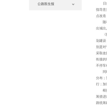
日前，
公路医生报
指导意
点改造
随着我
出城出
《指导
划建设
别是对
采取改
衔接的
不停车
同时，
分布；
行；加
根据《
筹措进
路统筹