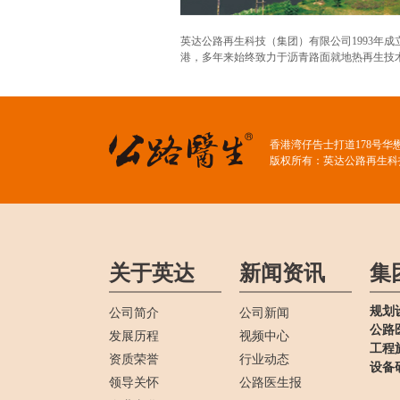
英达公路再生科技（集团）有限公司1993年成
港，多年来始终致力于沥青路面就地热再生技术.
香港湾仔告士打道178号华
版权所有：英达公路再生科
关于英达
新闻资讯
集
规划
公司简介
公司新闻
公路
发展历程
视频中心
工程
资质荣誉
行业动态
设备
领导关怀
公路医生报