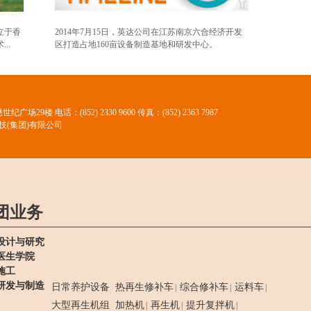
立于香
2014年7月15日，英达公司在江苏南京六合经济开发
..
区打造占地160亩设备制造基地和研发中心。
懋世纪广场29楼
电话：(852) 2330 9600 传真：(852) 2363 7987
技(集团)有限公司
团业务
设计与研究
医生学院
施工
研发与制造
日常养护设备
热再生修补车
综合修补车
运料车
|
|
|
大型再生机组
加热机
再生机
提升复拌机
|
|
|