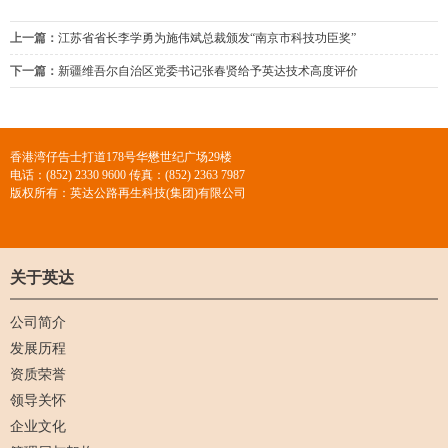
上一篇：
江苏省省长李学勇为施伟斌总裁颁发“南京市科技功臣奖”
下一篇：
新疆维吾尔自治区党委书记张春贤给予英达技术高度评价
香港湾仔告士打道178号华懋世纪广场29楼
电话：(852) 2330 9600 传真：(852) 2363 7987
版权所有：英达公路再生科技(集团)有限公司
关于英达
公司简介
发展历程
资质荣誉
领导关怀
企业文化