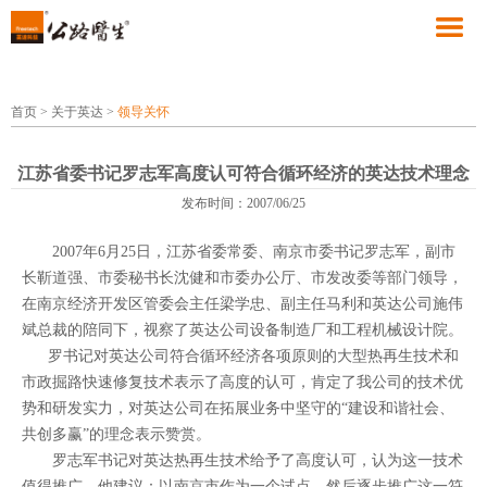
首页
>
关于英达
>
领导关怀
江苏省委书记罗志军高度认可符合循环经济的英达技术理念
发布时间：2007/06/25
2007年6月25日，江苏省委常委、南京市委书记罗志军，副市
长靳道强、市委秘书长沈健和市委办公厅、市发改委等部门领导，
在南京经济开发区管委会主任梁学忠、副主任马利和英达公司施伟
斌总裁的陪同下，视察了英达公司设备制造厂和工程机械设计院。
罗书记对英达公司符合循环经济各项原则的大型热再生技术和
市政掘路快速修复技术表示了高度的认可，肯定了我公司的技术优
势和研发实力，对英达公司在拓展业务中坚守的“建设和谐社会、
共创多赢”的理念表示赞赏。
罗志军书记对英达热再生技术给予了高度认可，认为这一技术
值得推广，他建议：以南京市作为一个试点，然后逐步推广这一符