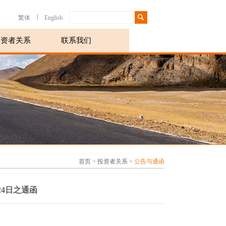
|
繁体
English
投资者关系
联系我们
首页
>
投资者关系
>
公告与通函
24日之通函