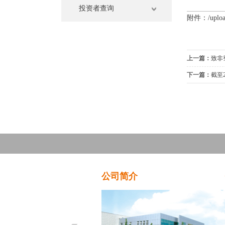
投资者查询
附件：/upload
上一篇：
致非
下一篇：
截至
公司简介