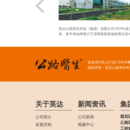
英达公路再生科技（集团）有限公司1993年成
港，多年来始终致力于沥青路面就地热再生技术.
香港湾仔告士打道178号华
版权所有：英达公路再生科
关于英达
新闻资讯
集
规划
公司简介
公司新闻
公路
发展历程
视频中心
工程