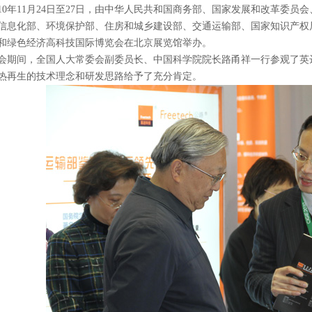
010年11月24日至27日，由中华人民共和国商务部、国家发展和改革委
信息化部、环境保护部、住房和城乡建设部、交通运输部、国家知识产权
和绿色经济高科技国际博览会在北京展览馆举办。
间，全国人大常委会副委员长、中国科学院院长路甬祥一行参观了英达
热再生的技术理念和研发思路给予了充分肯定。