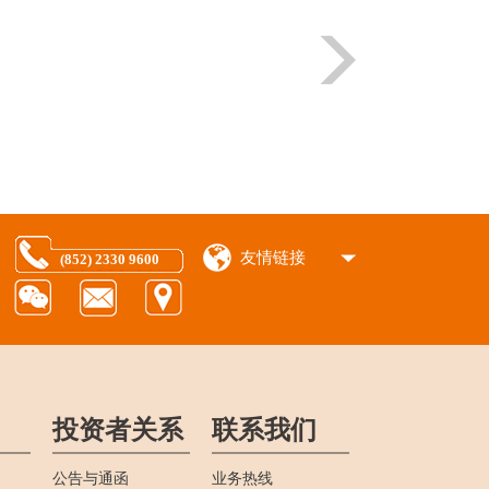
友情链接
(852) 2330 9600
投资者关系
联系我们
公告与通函
业务热线