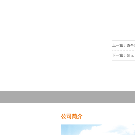
上一篇：
原全
下一篇：
暂无
公司简介