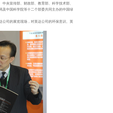
员会、中央宣传部、财政部、教育部、科学技术部、
局及中国科学院等十二个部委共同主办的中国绿
公司的展览现场，对英达公司的环保意识、英