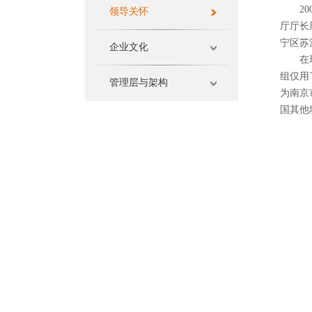
200
领导关怀
厅厅长
宁区苏
企业文化
在现场
组仅用
管理层与架构
为南京
国其他