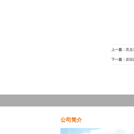
上一篇：
黑龙
下一篇：
原国
公司简介