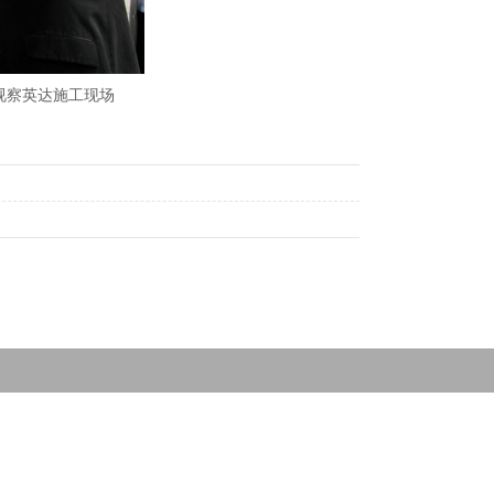
视察英达施工现场