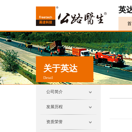
英
首
关于英达
Detail
公司简介
发展历程
资质荣誉