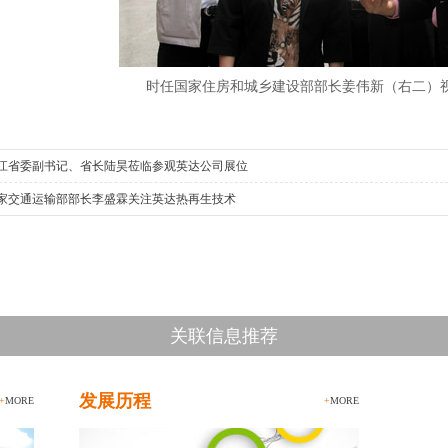
时任国家住房和城乡建设部部长姜伟新（右二）
江省委副书记、省长陆昊莅临参观英达公司展位
家交通运输部部长李盛霖关注英达热再生技术
关联信息推荐
发展历程
+
MORE
+
MORE