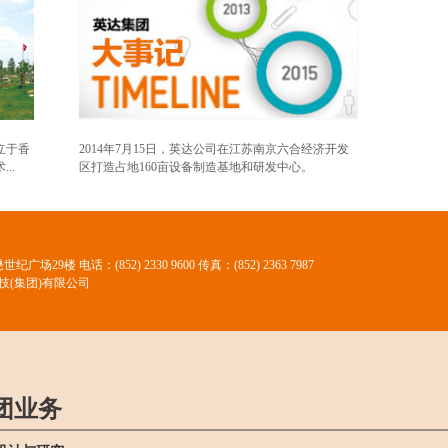
立于香
2014年7月15日，英达公司在江苏南京六合经济开发
..
区打造占地160亩设备制造基地和研发中心。
懋世纪广场29楼
电话：(852) 2330 9600 传真：(852) 2363 7987
技(集团)有限公司
团业务