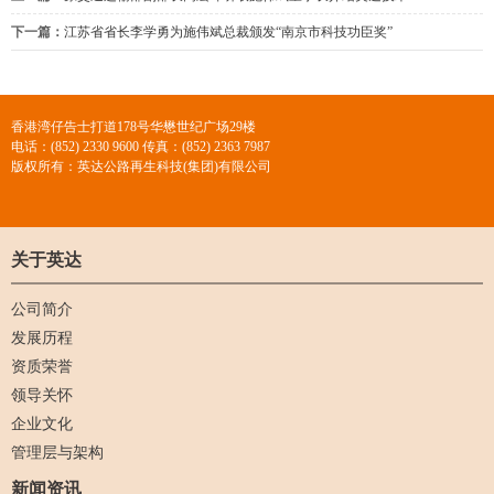
下一篇：
江苏省省长李学勇为施伟斌总裁颁发“南京市科技功臣奖”
香港湾仔告士打道178号华懋世纪广场29楼
电话：(852) 2330 9600 传真：(852) 2363 7987
版权所有：英达公路再生科技(集团)有限公司
关于英达
公司简介
发展历程
资质荣誉
领导关怀
企业文化
管理层与架构
新闻资讯