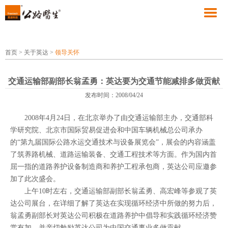
首页
>
关于英达
>
领导关怀
交通运输部副部长翁孟勇：英达要为交通节能减排多做贡献
发布时间：2008/04/24
2008年4月24日，在北京举办了由交通运输部主办，交通部科
学研究院、北京市国际贸易促进会和中国车辆机械总公司承办
的“第九届国际公路水运交通技术与设备展览会”，展会的内容涵盖
了筑养路机械、道路运输装备、交通工程技术等方面。作为国内首
屈一指的道路养护设备制造商和养护工程承包商，英达公司应邀参
加了此次盛会。
上午10时左右，交通运输部副部长翁孟勇、高宏峰等参观了英
达公司展台，在详细了解了英达在实现循环经济中所做的努力后，
翁孟勇副部长对英达公司积极在道路养护中倡导和实践循环经济赞
赏有加，并亲切勉励英达公司为中国交通事业多做贡献。