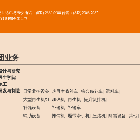
懋世纪广场29楼
电话：(852) 2330 9600 传真：(852) 2363 7987
技(集团)有限公司
团业务
设计与研究
医生学院
施工
研发与制造
日常养护设备
热再生修补车
综合修补车
运料车
|
|
|
大型再生机组
加热机
再生机
提升复拌机
|
|
|
补缝设备
补缝机
补缝车
|
|
辅助设备
摊铺机
履带牵引机
压路机
除雪设备
其他
|
|
|
|
|