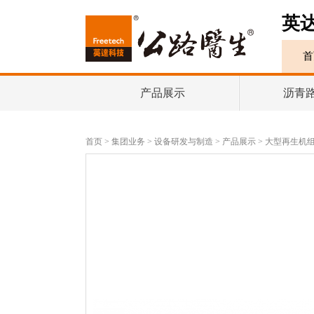
英
首
产品展示
沥青
首页
>
集团业务
>
设备研发与制造
>
产品展示
>
大型再生机