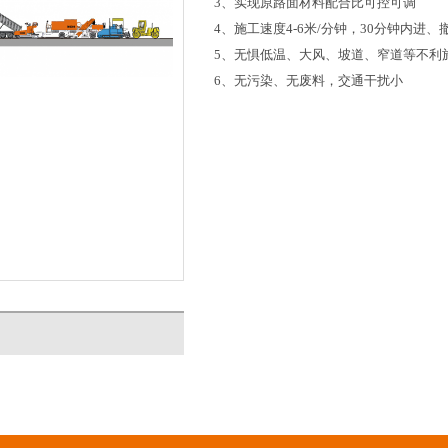
3
、实现原路面材料配合比可控可调
4
、施工速度
4-6
米
/
分钟，
30
分钟内进、
5
、无惧低温、大风、坡道、窄道等不利
6
、无污染、无废料，交通干扰小