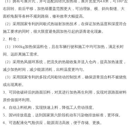
（1）拥有可展开式，并可选配回转式加热墙，展开宽度为4.8米，可180°左
右回转、前后平移，加热墙覆盖范围更大，可治理纵、横、斜向裂缝、大
面积龟裂等各种不规则路病，修补效率大幅提高。
（2）采用国家专利的间歇式热辐射加热技术，在保证加热温度和深度符合
施工要求的同时，很大限度避免因加热引起的沥青老化现象。
2、料仓：
（1）1900kg加热保温料仓，且在车辆行驶和施工中均可加热，满足长时
间、远距离施工需求。
（2）采用热风循环系统，把流失的热能收集并送入仓内，提高加热速度，
减少加热时间，减少能源消耗，出料温度更均匀。
（3）采用国家专利的多段式间歇转动控制技术，确保沥青混合料不被烧焦
或出现离析。
3、可回收破碎后的路面旧料，对其进行加热再生利用，实现对原路面材料
原价值循环利用。
4、自动上料机构，实现快速上料，降低工人劳动强度。
5、国Ⅵ排放底盘，达到国家第六阶段机动车污染物排放标准，更环保。
6、可选配液化气瓶供应，能源清洁高效，便于存储、更换。