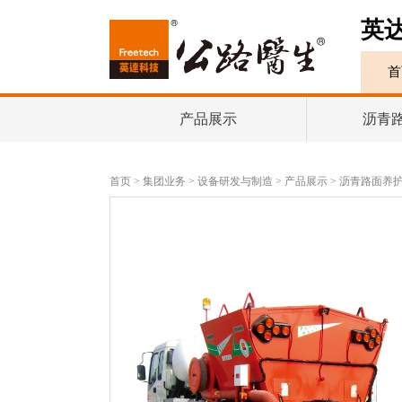
英
首
产品展示
沥青
首页
>
集团业务
>
设备研发与制造
>
产品展示
>
沥青路面养