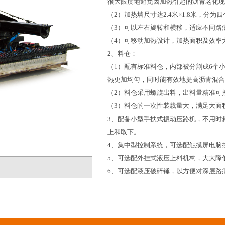
很大限度地避免因加热引起的沥青老化现
（
2
）加热墙尺寸达
2.4
米×
1.8
米，分为四
（
3
）可以左右旋转和横移，适应不同路
（
4
）可移动加热设计，加热面积及效率
2
、料仓：
（
1
）配有标准料仓，内部被分割成
6
个
热更加均匀，同时能有效地提高沥青混合
（
2
）料仓采用螺旋出料，出料量精准可
（
3
）料仓的一次性装载量大，满足大面
3
、配备小型手扶式振动压路机，不用时
上和取下。
4
、集中型控制系统，可选配触摸屏电脑
5
、可选配外挂式液压上料机构，大大降
6
、可选配液压破碎锤，以方便对深层路