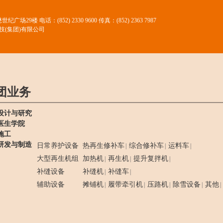
懋世纪广场29楼
电话：(852) 2330 9600 传真：(852) 2363 7987
技(集团)有限公司
团业务
设计与研究
医生学院
施工
研发与制造
日常养护设备
热再生修补车
综合修补车
运料车
|
|
|
大型再生机组
加热机
再生机
提升复拌机
|
|
|
补缝设备
补缝机
补缝车
|
|
辅助设备
摊铺机
履带牵引机
压路机
除雪设备
其他
|
|
|
|
|