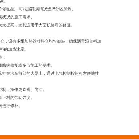
象。
个加热区，可根据路病情况选择分区加热。
病状况的施工需求。
大大提高，尤其适用于大面积路病的修复。
小仓，设有多组加热器对料仓均匀加热，确保沥青混合料加
料的加热速度。
控；
积路病修复或多点施工的要求。
悬挂在汽车前部的大梁上，通过电气控制按钮可方便地挂
控制，操作更直观、简洁。
低上料的劳动强度。
病进行修补。