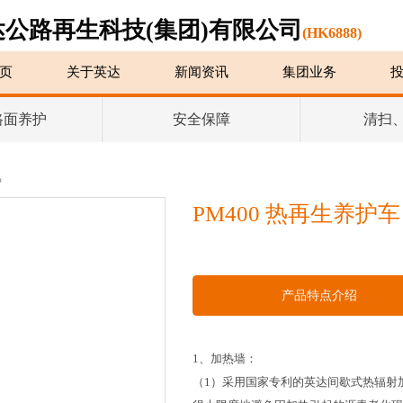
达公路再生科技(集团)有限公司
(HK6888)
页
关于英达
新闻资讯
集团业务
路面养护
安全保障
清扫
护
PM400 热再生养护车
产品特点介绍
1
、加热墙：
（
1
）采用国家专利的英达间歇式热辐射